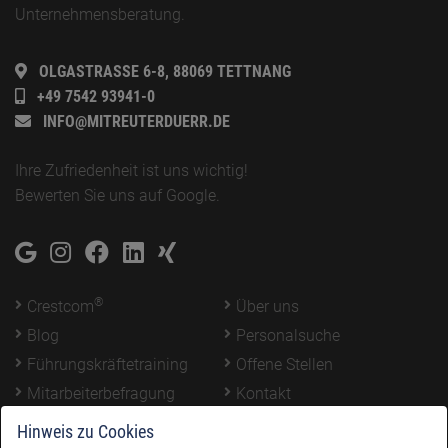
Unternehmensberatung.
OLGASTRASSE 6-8, 88069 TETTNANG
+49 7542 93941-0
INFO@MITREUTERDUERR.DE
Ihre Zufriedenheit ist uns wichtig!
Bewerten Sie uns auf
Google
.
®
Crestcom
Über uns
Blog
Personalsuche
Führungskräftetraining
Offene Stellen
Mitarbeiterbefragung
Kontakt
Login
Hinweis zu Cookies