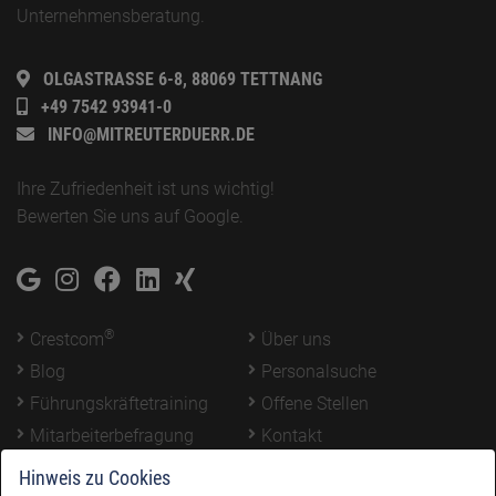
Unternehmensberatung.
OLGASTRASSE 6-8, 88069 TETTNANG
+49 7542 93941-0
INFO@MITREUTERDUERR.DE
Ihre Zufriedenheit ist uns wichtig!
Bewerten Sie uns auf
Google
.
®
Crestcom
Über uns
Blog
Personalsuche
Führungskräftetraining
Offene Stellen
Mitarbeiterbefragung
Kontakt
Login
Hinweis zu Cookies