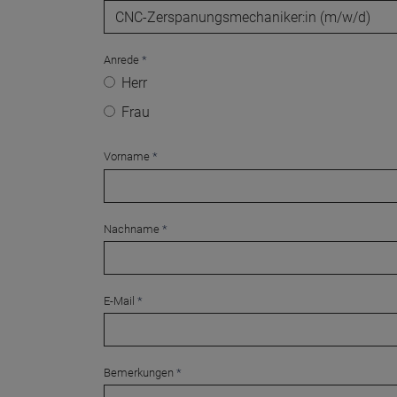
Anrede
*
Herr
Frau
Vorname
*
Nachname
*
E-Mail
*
Bemerkungen
*