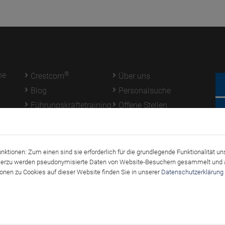
he
®
Crestcom
Über uns
Blog
Personalsuche
Führungskräftetraining
Offene Stellen
Mitarbeiterbefragung
Kontakt
Login
tionen: Zum einen sind sie erforderlich für die grundlegende Funktionalität un
. Hierzu werden pseudonymisierte Daten von Website-Besuchern gesammelt und 
ionen zu Cookies auf dieser Website finden Sie in unserer
Datenschutzerklärung